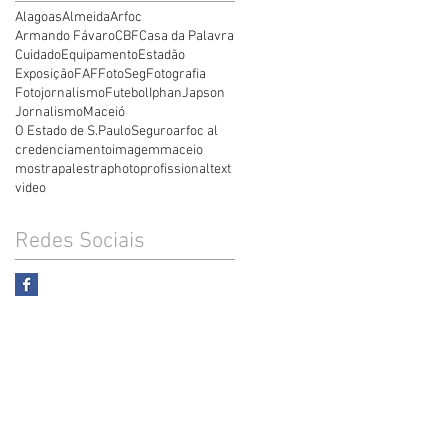
Alagoas
Almeida
Arfoc
Armando Fávaro
CBF
Casa da Palavra
Cuidado
Equipamento
Estadão
Exposição
FAF
FotoSeg
Fotografia
Fotojornalismo
Futebol
Iphan
Japson
Jornalismo
Maceió
O Estado de S.Paulo
Seguro
arfoc al
credenciamento
imagem
maceio
mostra
palestra
photo
profissional
text
video
Redes Sociais
o