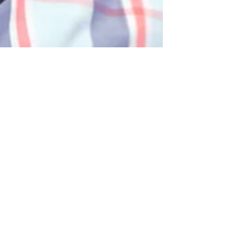
Arfoc-AL promove
palestra com editor do